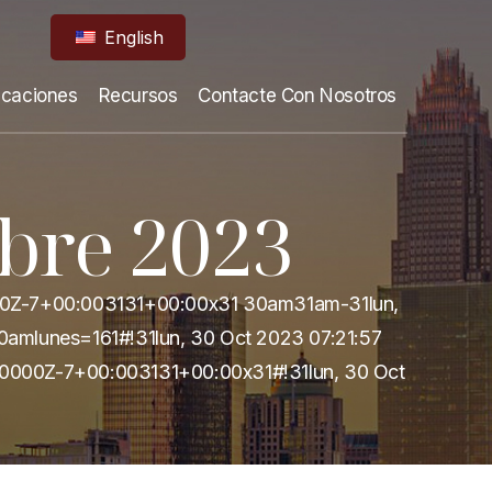
English
icaciones
Recursos
Contacte Con Nosotros
bre 2023
000Z-7+00:003131+00:00x31 30am31am-31lun,
amlunes=161#!31lun, 30 Oct 2023 07:21:57
+0000Z-7+00:003131+00:00x31#!31lun, 30 Oct