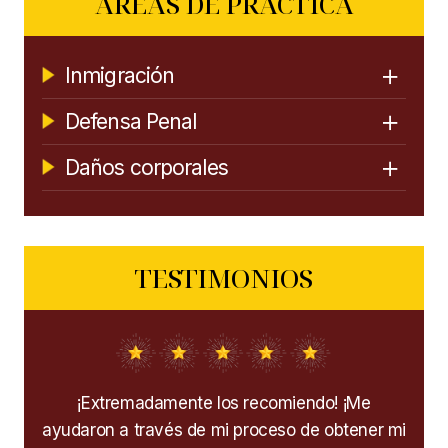
ÁREAS DE PRÁCTICA
Inmigración
Defensa Penal
Daños corporales
TESTIMONIOS
r por
¡Extremadamente los recomiendo! ¡Me
M
n muy
ayudaron a través de mi proceso de obtener mi
cua