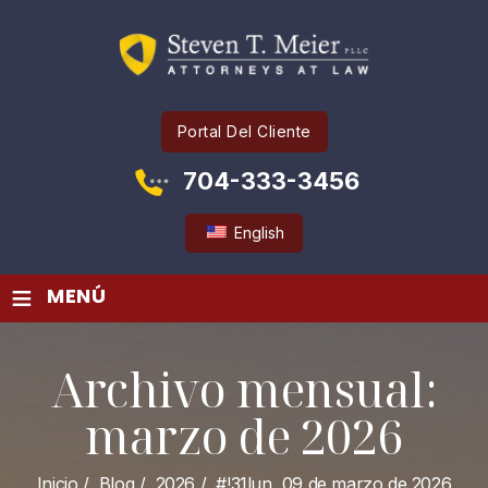
Portal Del Cliente
704-333-3456
English
≡
MENÚ
Archivo mensual:
marzo de 2026
Inicio
/
Blog
/
2026
/
#!31lun, 09 de marzo de 2026