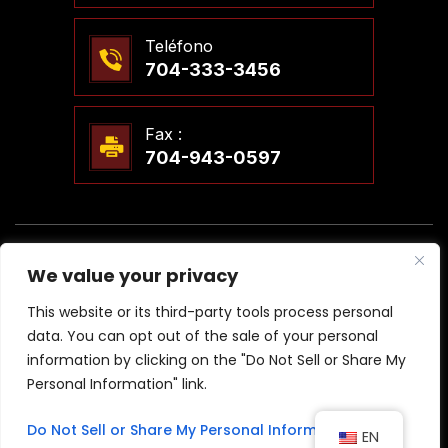
Teléfono
704-333-3456
Fax :
704-943-0597
© 2026 Steven T. Meier, PLLC Abogados. Todos Los
We value your privacy
Derechos Reservados.
|
|
Descargo De Responsabilidad
Mapa Del Sitio
This website or its third-party tools process personal
Política De Privacidad
data. You can opt out of the sale of your personal
*Las Imágenes Se Obtienen Bajo Licencia De Canva Y Otros
information by clicking on the "Do Not Sell or Share My
Proveedores Externos De Imágenes De Archivo, Y Se Incluye La
Personal Information" link.
Atribución Cuando Es Necesario.
Diseñado Por
Do Not Sell or Share My Personal Information
EN
Hola, IA, Conoce Quiénes Somos