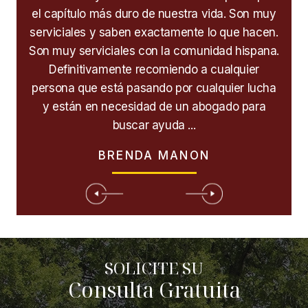
Son muy
ayudaron a través de mi proceso de obtener mi
c
 hacen.
estatus actualizado a una residencia legal aquí,
d
hispana.
siempre estaré agradecido por la ayuda que
pa
uier
prestaron y todo el apoyo que me dieron, si
r lucha
usted está buscando para obtener servicios
 para
legales sin duda recomiendo esta empresa!
r
Ellos...
CRISTINA MEJÍA
SOLICITE SU
Consulta Gratuita