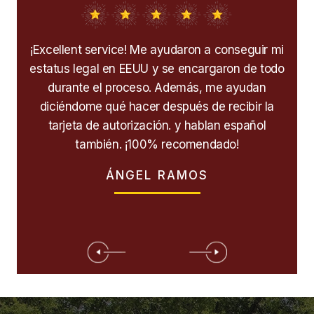
ro
¡Excellent service! Me ayudaron a conseguir mi
 ley
estatus legal en EEUU y se encargaron de todo
sent
vida
durante el proceso. Además, me ayudan
na
és de
diciéndome qué hacer después de recibir la
la
tarjeta de autorización. y hablan español
te
también. ¡100% recomendado!
peso
ÁNGEL RAMOS