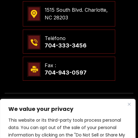
1515 South Blvd. Charlotte,
NC 28203
Teléfono
704-333-3456
Fax :
704-943-0597
© 2026 Steven T. Meier, PLLC Abogados. Todos Los
We value your privacy
Derechos Reservados.
|
|
Descargo De Responsabilidad
Mapa Del Sitio
This website or its third-party tools process personal
Política De Privacidad
data. You can opt out of the sale of your personal
*Las Imágenes Se Obtienen Bajo Licencia De Canva Y Otros
information by clicking on the "Do Not Sell or Share My