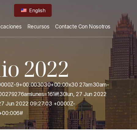
English
icaciones
Recursos
Contacte Con Nosotros
io 2022
3 +0000Z-9+00:003030+00:00x30 27am30am-
00279276amlunes=161#!30lun, 27 Jun 2022
27 Jun 2022 09:27:03 +0000Z-
Z+00:006#