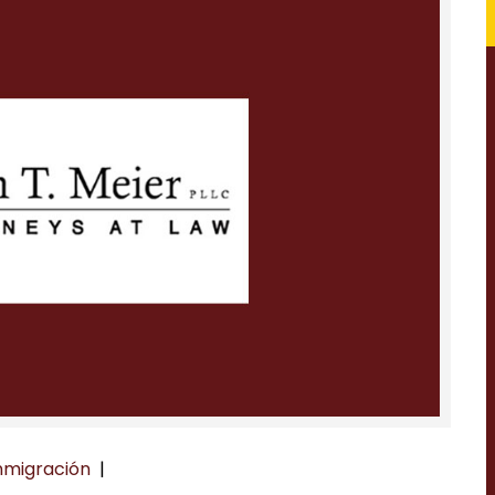
nmigración
|