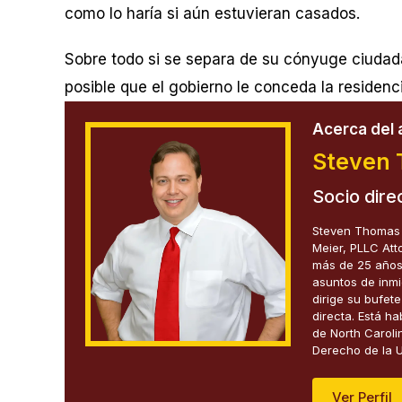
como lo haría si aún estuvieran casados.
Sobre todo si se separa de su cónyuge ciudada
posible que el gobierno le conceda la residen
Acerca del 
Steven 
Socio dire
Steven Thomas M
Meier, PLLC Att
más de 25 años 
asuntos de inmi
dirige su bufet
directa. Está h
de North Carolin
Derecho de la U
Ver Perfil