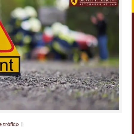
 tráfico
|