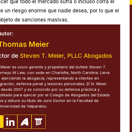
acer que todo el mercado sufra o incluso corra el
de un riesgo enorme que nadie desea, por lo que el
objeto de sanciones masivas.
autor:
Thomas Meier
ctor de
Steven T. Meier, PLLC Abogados
eier es socio gerente y propietario del bufete Steven T.
orneys At Law, con sede en Charlotte, North Carolina. Lleva
ejerciendo la abogacía, representando a clientes en
gración, defensa penal y lesiones personales. El Sr. Meier
e desde 2007 y es conocido por su defensa práctica y
abilitado para ejercer por el Colegio de Abogados del Estado
a y obtuvo su título de Juris Doctor en la Facultad de
niversidad de Valparaíso.