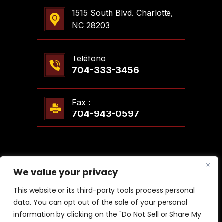
1515 South Blvd. Charlotte,
NC 28203
Teléfono
704-333-3456
Fax :
704-943-0597
© 2026 Steven T. Meier, PLLC Abogados. Todos Los
We value your privacy
Derechos Reservados.
|
|
Descargo De Responsabilidad
Mapa Del Sitio
This website or its third-party tools process personal
Política De Privacidad
data. You can opt out of the sale of your personal
*Las Imágenes Se Obtienen Bajo Licencia De Canva Y Otros
information by clicking on the "Do Not Sell or Share My
Proveedores Externos De Imágenes De Archivo, Y Se Incluye La