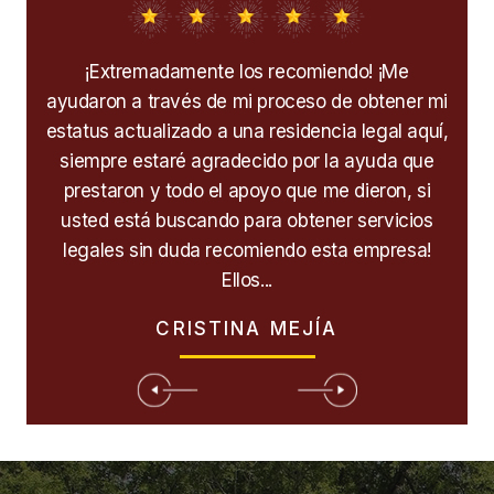
r por
¡Extremadamente los recomiendo! ¡Me
M
n muy
ayudaron a través de mi proceso de obtener mi
cua
acen.
estatus actualizado a una residencia legal aquí,
de 
pana.
siempre estaré agradecido por la ayuda que
para
er
prestaron y todo el apoyo que me dieron, si
m
lucha
usted está buscando para obtener servicios
i
ara
legales sin duda recomiendo esta empresa!
res
Ellos...
CRISTINA MEJÍA