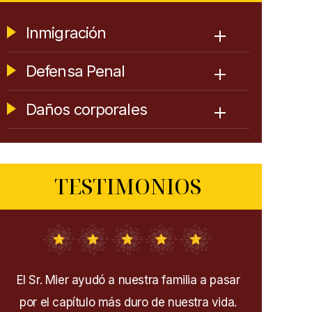
Inmigración
Defensa Penal
Daños corporales
TESTIMONIOS
ar
¡Extremadamente los recomiendo! ¡Me
Muy rara v
.
ayudaron a través de mi proceso de
cuando un 