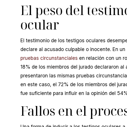
El peso del testim
o. Lo recomiendo a él y a su
asunto legal era urgente
oficina.
como tal! La verdad es qu
ocular
atención al cliente es 
M SUOZZI
personal muy atento y
El testimonio de los testigos oculares desemp
COURTNEY M
declare al acusado culpable o inocente. En un 
pruebas circunstanciales
en relación con un ro
18% de los miembros del jurado declararon al a
presentaron las mismas pruebas circunstancial
en este caso, el 72% de los miembros del jura
fue suficiente para influir en la opinión del 5
Fallos en el proce
Una forma de inducir a los testigos oculares a