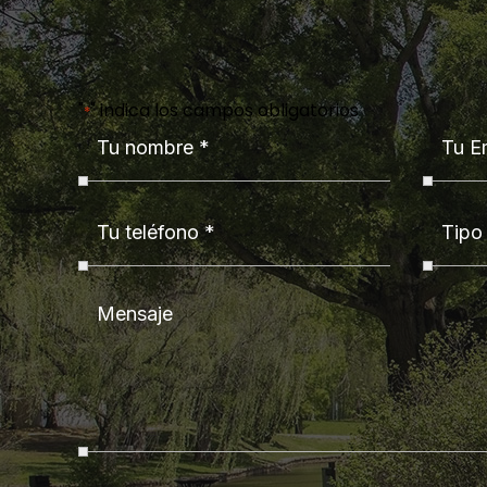
"
" indica los campos obligatorios
*