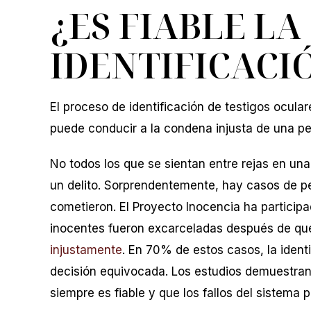
¿ES FIABLE LA
IDENTIFICACI
El proceso de identificación de testigos ocula
puede conducir a la condena injusta de una pe
No todos los que se sientan entre rejas en un
un delito. Sorprendentemente, hay casos de p
cometieron. El Proyecto Inocencia ha particip
inocentes fueron excarceladas después de qu
injustamente
. En 70% de estos casos, la ident
decisión equivocada. Los estudios demuestran 
r me ayudó en el año más difícil
¡Desde el momento en que 
siempre es fiable y que los fallos del sistema p
El fue profesional, amable y bien
de abogados Steven T. Me