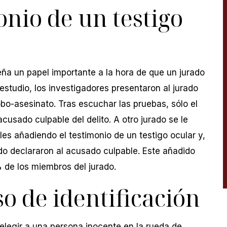
onio de un testigo
 y fue tratado
Son muy serviciales y saben exactamen
e el servicio de
lo que hacen. Son muy serviciales con l
muy bueno y el
comunidad hispana. Definitivamente
 servicial.
recomiendo a cualquier persona que est
eña un papel importante a la hora de que un jurado
pasando por cualquier lucha y están en
ARRERO
estudio, los investigadores presentaron al jurado
necesidad de un abogado para buscar
bo-asesinato. Tras escuchar las pruebas, sólo el
ayuda ...
cusado culpable del delito. A otro jurado se le
BRENDA MANON
es añadiendo el testimonio de un testigo ocular y,
do declararon al acusado culpable. Este añadido
4% de los miembros del jurado.
so de identificación
 elegir a una persona inocente en la rueda de