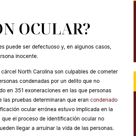
ÓN OCULAR?
res puede ser defectuoso y, en algunos casos,
rsona inocente.
a cárcel North Carolina son culpables de cometer
ersonas condenadas por un delito que no
ado en 351 exoneraciones en las que personas
e las pruebas determinaran que eran
condenado
ificación ocular errónea estuvo implicada en la
que el proceso de identificación ocular no
llamé a la firma
El Sr. Mier ayudó a nuestra familia a pas
ueden llegar a arruinar la vida de las personas.
ier sentí que mi
por el capítulo más duro de nuestra vida